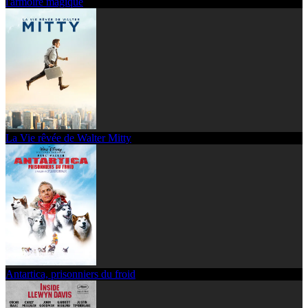
l'armoire magique
La Vie rêvée de Walter Mitty
Antartica, prisonniers du froid