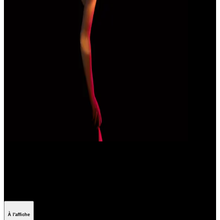
Les films avec/de Noémie
Merlant
À l'affiche