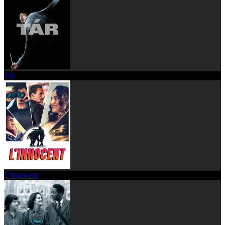
Tár
L'Innocent