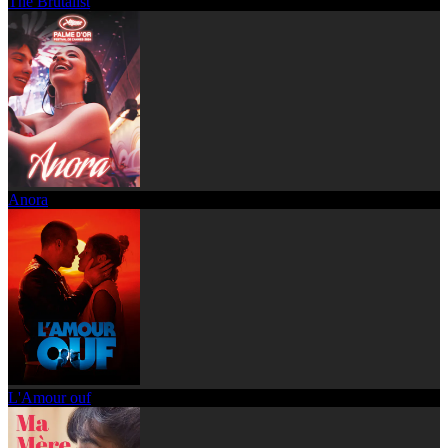
The Brutalist
Anora
L'Amour ouf