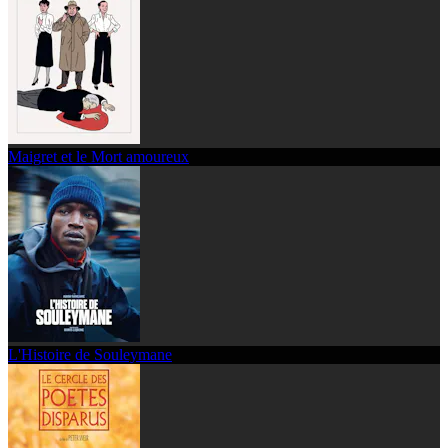
Maigret et le Mort amoureux
L'Histoire de Souleymane