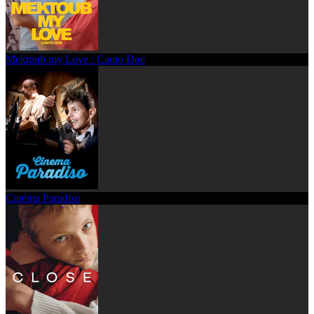
Mektoub my Love : Canto Due
Cinéma Paradiso