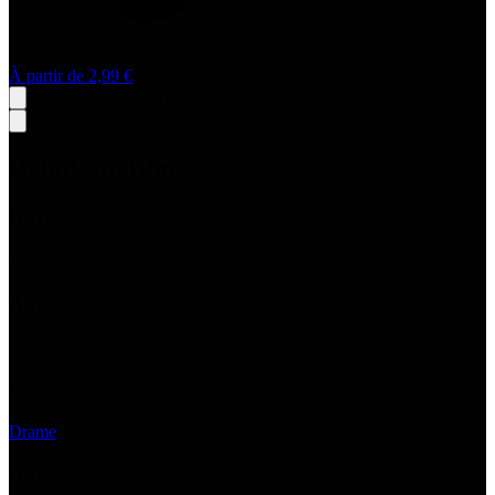
À partir de
2,99 €
Ajouter à ma liste d'envies
Que pensez-vous de ce film ?
Détails du film
Durée
1
h
35
Année
2007
Genre
Drame
Audio