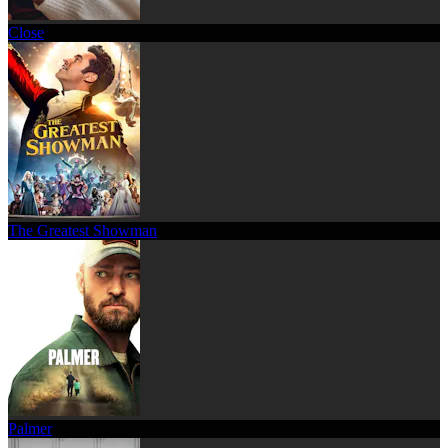
Close
The Greatest Showman
Palmer