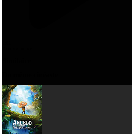
1:02
Bande-annonce
Similaire
Du même cinéaste