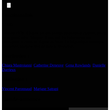
FR
Fonctionnalités
5.1
HD
Téhéran 1978 : Choyée par des parents modernes et cultivés, proche
de sa grand-mère, Marjane, 8 ans, suit les évènements qui
provoquent la chute du régime du Shah. La République islamique
proclamée, Marjane rêve de faire la révolution.
Distribution :
Chiara Mastroianni
,
Catherine Deneuve
,
Gena Rowlands
,
Danielle
Darrieux
Réalisation :
Vincent Paronnaud
,
Marjane Satrapi
Bande-annonce