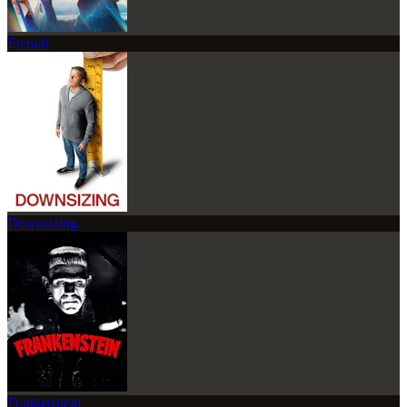
Eternal
Downsizing
Frankenstein