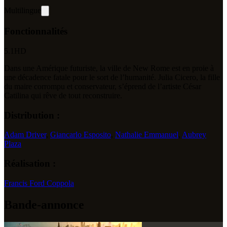
Multilingue
Fonctionnalités
5.1
HD
Dans une Amérique futuriste, la ville de New Rome est en proie à
une décadence fatale pour le sort de l’humanité. Julia Cicero, la fille
du maire corrompu et conservateur, s’éprend de l’artiste César
Catilina qui rêve de tout reconstruire.
Distribution :
Adam Driver
,
Giancarlo Esposito
,
Nathalie Emmanuel
,
Aubrey
Plaza
Réalisation :
Francis Ford Coppola
Bande-annonce