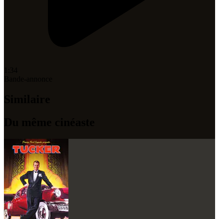
1:34
Bande-annonce
Similaire
Du même cinéaste