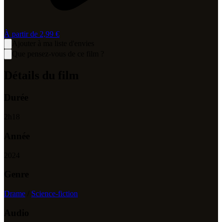
À partir de
2,99 €
Ajouter à ma liste d'envies
Que pensez-vous de ce film ?
Détails du film
Durée
2
h
18
Année
2024
Genre
Drame
/
Science-fiction
Audio