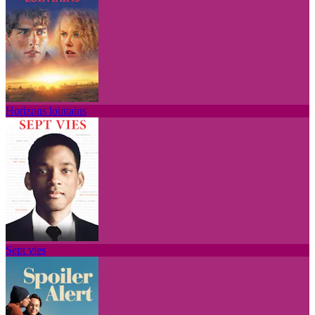
Horizons lointains
Sept vies