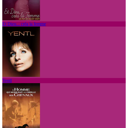
Et Dieu... créa la femme
Yentl