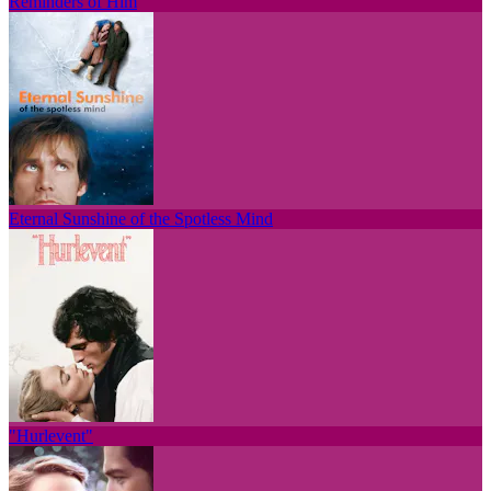
Reminders of Him
Eternal Sunshine of the Spotless Mind
"Hurlevent"