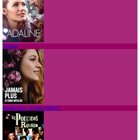
Adaline
Jamais plus - It Ends With Us