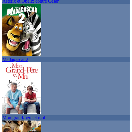
Astérix et Obélix contre César
Madagascar 2
Mon grand-père et moi