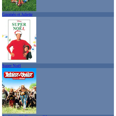
Gnoméo et Juliette
Super Noël