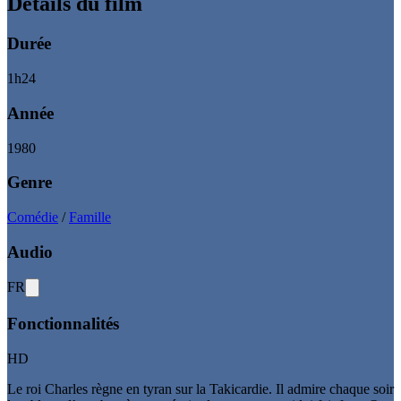
Détails du film
Durée
1
h
24
Année
1980
Genre
Comédie
/
Famille
Audio
FR
Fonctionnalités
HD
Le roi Charles règne en tyran sur la Takicardie. Il admire chaque soir