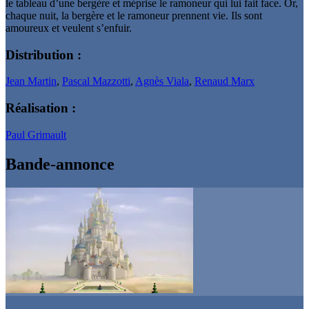
le tableau d’une bergère et méprise le ramoneur qui lui fait face. Or,
chaque nuit, la bergère et le ramoneur prennent vie. Ils sont
amoureux et veulent s’enfuir.
Distribution :
Jean Martin
,
Pascal Mazzotti
,
Agnès Viala
,
Renaud Marx
Réalisation :
Paul Grimault
Bande-annonce