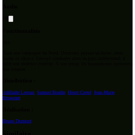
Audio
FR
Fonctionnalités
HD
Dans une campagne du Nord, Demester, paysan taciturne, aime
Barbe en silence. Envoyé combattre dans un pays indéterminé, il
subit une violence extrême. À son retour, les traumatismes éprouvent
leur relation.
Distribution :
Adélaïde Leroux
,
Samuel Boidin
,
Henri Cretel
,
Jean-Marie
Bruweart
Réalisation :
Bruno Dumont
Similaire