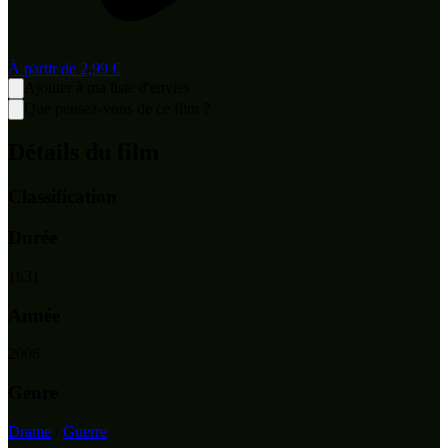
À partir de
2,99 €
Ajouter à ma liste d'envies
Que pensez-vous de ce film ?
Détails du film
Classification
Durée
1
h
31
Année
2006
Genre
Drame
/
Guerre