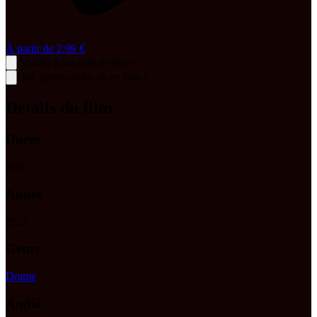
À partir de
2,99 €
Ajouter à ma liste d'envies
Que pensez-vous de ce film ?
Détails du film
Durée
3
h
00
Année
2023
Genre
Drame
Audio