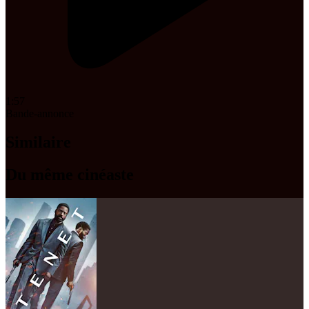
1:57
Bande-annonce
Similaire
Du même cinéaste