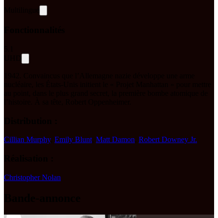
Multilingue
Fonctionnalités
5.1
UHD
1942. Convaincus que l’Allemagne nazie développe une arme
nucléaire, les États-Unis initient le « Projet Manhattan » pour mettre
au point, dans le plus grand secret, la première bombe atomique de
l’histoire. À sa tête, Robert Oppenheimer.
Distribution :
Cillian Murphy
,
Emily Blunt
,
Matt Damon
,
Robert Downey Jr.
Réalisation :
Christopher Nolan
Bande-annonce