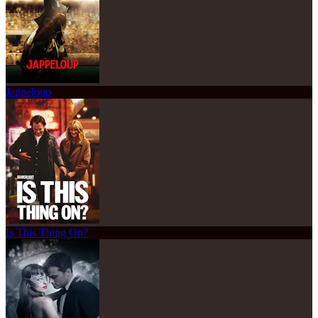
Jappeloup
Is This Thing On?