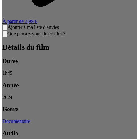
À partir de
2,99 €
Ajouter à ma liste d'envies
Que pensez-vous de ce film ?
Détails du film
Durée
1
h
45
Année
2024
Genre
Documentaire
Audio