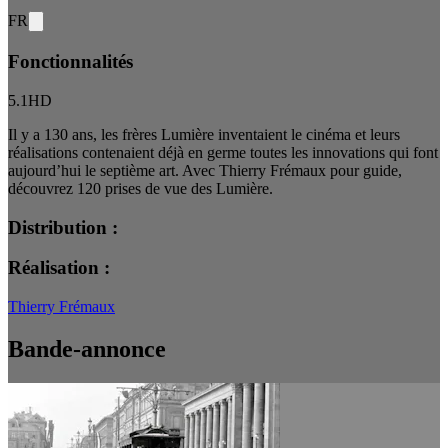
FR
Fonctionnalités
5.1
HD
Il y a 130 ans, les frères Lumière inventaient le cinéma et leurs
réalisations contenaient déjà en germe toutes les innovations qui font
aujourd’hui le septième art. Avec Thierry Frémaux pour guide,
découvrez 120 prises de vue des Lumière.
Distribution :
Réalisation :
Thierry Frémaux
Bande-annonce