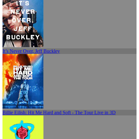
It’s Never Over, Jeff Buckley
Billie Eilish: Hit Me Hard and Soft - The Tour Live in 3D