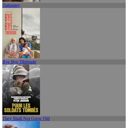
Dahomey
Bye Bye Tibériade
They Shall Not Grow Old