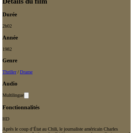
Détails du film
Durée
2
h
02
Année
1982
Genre
Thriller
/
Drame
Audio
Multilingue
Fonctionnalités
HD
Après le coup d’État au Chili, le journaliste américain Charles