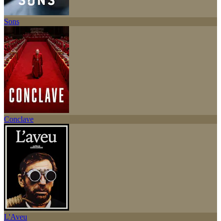
Sons
Conclave
L'Aveu