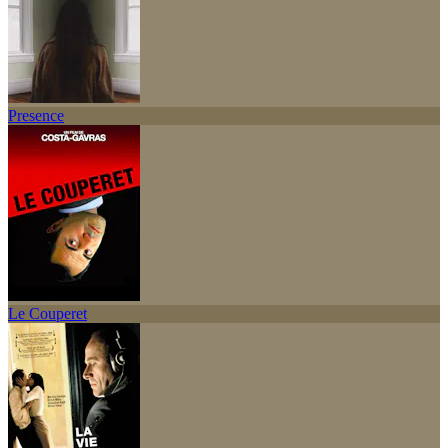
Presence
Le Couperet