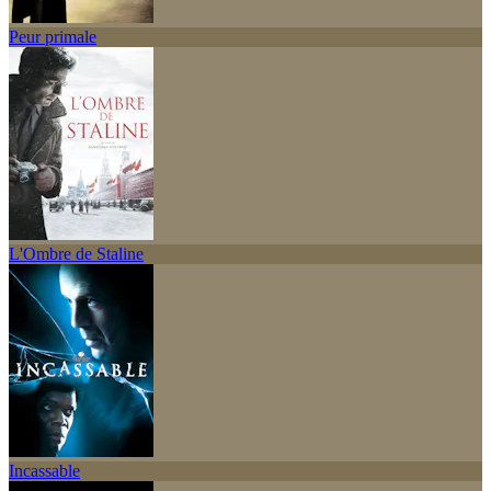
Peur primale
L'Ombre de Staline
Incassable