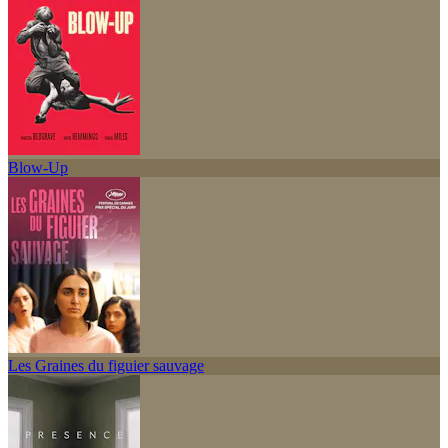
Blow-Up
Les Graines du figuier sauvage