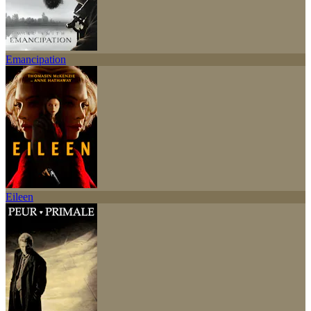
Emancipation
Eileen