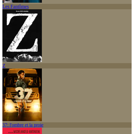
Les Fantômes
Z
37: l'ombre et la proie