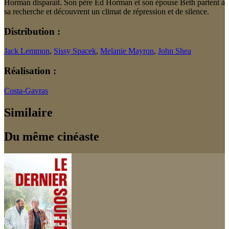
Horman disparaît. Son père Ed Horman et son épouse Beth partent à
sa recherche et découvrent un climat de répression et de silence.
Distribution :
Jack Lemmon
,
Sissy Spacek
,
Melanie Mayron
,
John Shea
Réalisation :
Costa-Gavras
Similaire
Du même cinéaste