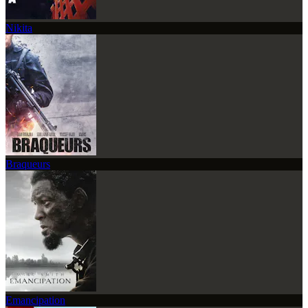
Nikita
Braqueurs
Emancipation