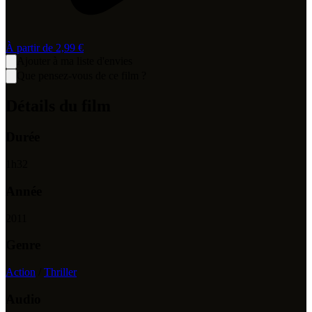
À partir de
2,99 €
Ajouter à ma liste d'envies
Que pensez-vous de ce film ?
Détails du film
Durée
1
h
32
Année
2011
Genre
Action
/
Thriller
Audio