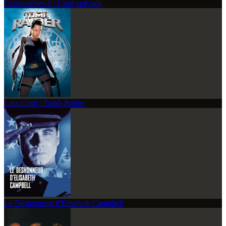
Expendables 2 : Unité spéciale
Lara Croft : Tomb Raider
Le Déshonneur d'Elisabeth Campbell