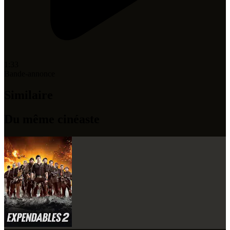
1:33
Bande-annonce
Similaire
Du même cinéaste