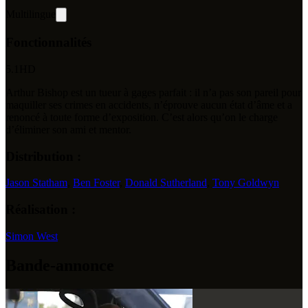
Multilingue
Fonctionnalités
5.1
HD
Arthur Bishop est un tueur à gages parfait : il n’a pas son pareil pour
maquiller ses crimes en accidents, n’éprouve aucun état d’âme et a
renoncé à toute forme d’exposition. C’est alors qu’on le charge
d’éliminer son ami et mentor.
Distribution :
Jason Statham
,
Ben Foster
,
Donald Sutherland
,
Tony Goldwyn
Réalisation :
Simon West
Bande-annonce