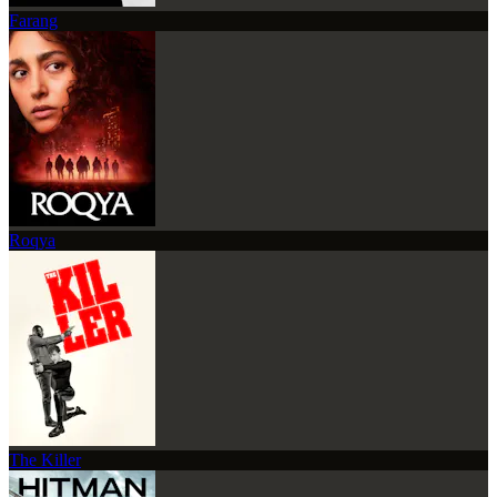
Farang
Roqya
The Killer