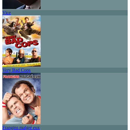
Vice
Very Bad Cops
Frangins malgré eux