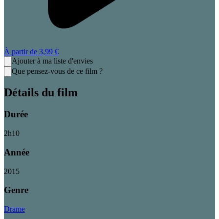
À partir de
3,99 €
Ajouter à ma liste d'envies
Que pensez-vous de ce film ?
Détails du film
Durée
2
h
10
Année
2015
Genre
Drame