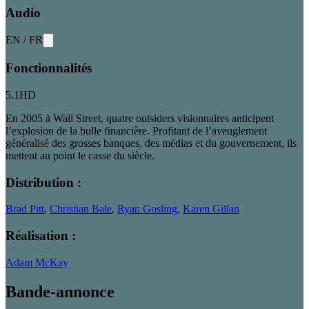
Audio
EN
/
FR
Fonctionnalités
5.1
HD
En 2005 à Wall Street, quatre outsiders visionnaires anticipent
l’explosion de la bulle financière. Profitant de l’aveuglement
généralisé des grosses banques, des médias et du gouvernement, ils
mettent au point le casse du siècle.
Distribution :
Brad Pitt
,
Christian Bale
,
Ryan Gosling
,
Karen Gillan
Réalisation :
Adam McKay
Bande-annonce