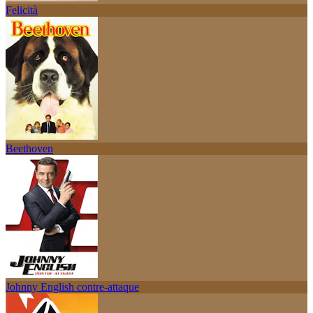
Felicità
Beethoven
Johnny English contre-attaque