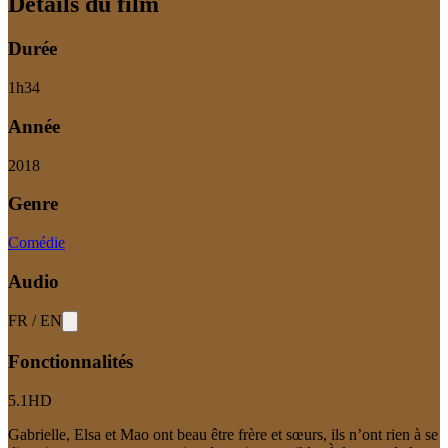
Détails du film
Durée
1
h
34
Année
2018
Genre
Comédie
Audio
FR
/
EN
Fonctionnalités
5.1
HD
Gabrielle, Elsa et Mao ont beau être frère et sœurs, ils n’ont rien à se