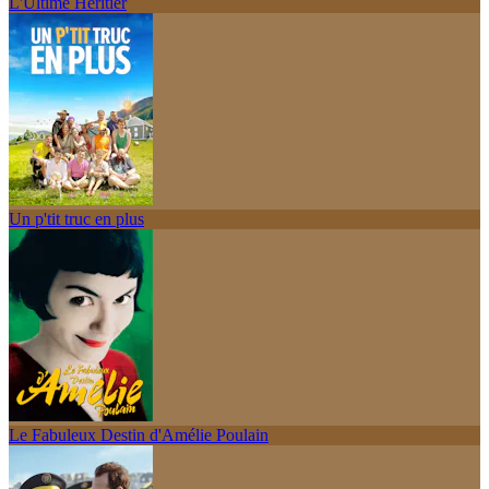
L'Ultime Héritier
Un p'tit truc en plus
Le Fabuleux Destin d'Amélie Poulain