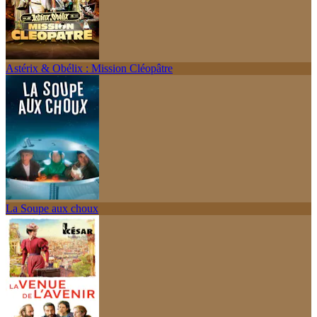
Astérix & Obélix : Mission Cléopâtre
La Soupe aux choux