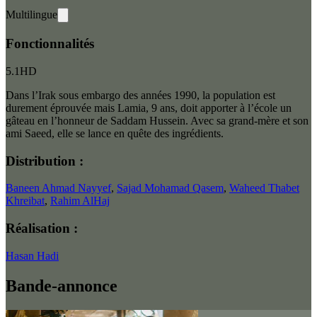
Multilingue
Fonctionnalités
5.1
HD
Dans l’Irak sous embargo des années 1990, la population est
durement éprouvée mais Lamia, 9 ans, doit apporter à l’école un
gâteau en l’honneur de Saddam Hussein. Avec sa grand-mère et son
ami Saeed, elle se lance en quête des ingrédients.
Distribution :
Baneen Ahmad Nayyef
,
Sajad Mohamad Qasem
,
Waheed Thabet
Khreibat
,
Rahim AlHaj
Réalisation :
Hasan Hadi
Bande-annonce