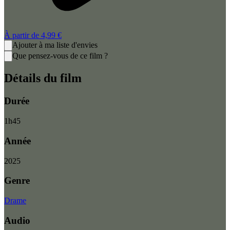
À partir de
4,99 €
Ajouter à ma liste d'envies
Que pensez-vous de ce film ?
Détails du film
Durée
1
h
45
Année
2025
Genre
Drame
Audio