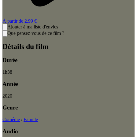
À partir de
2,99 €
Ajouter à ma liste d'envies
Que pensez-vous de ce film ?
Détails du film
Durée
1
h
38
Année
2020
Genre
Comédie
/
Famille
Audio