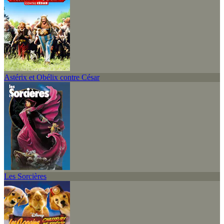
Astérix et Obélix contre César
Les Sorcières