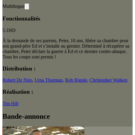
Multilingue
Fonctionnalités
5.1
HD
À la demande de ses parents, Peter, 10 ans, libère sa chambre pour
son grand-père Ed et s’installe au grenier. Déterminé à récupérer sa
chambre, Peter déclare la guerre à Ed et ce dernier contre-attaque.
Tous les coups sont permis !
Distribution :
Robert De Niro
,
Uma Thurman
,
Rob Riggle
,
Christopher Walken
Réalisation :
Tim Hill
Bande-annonce