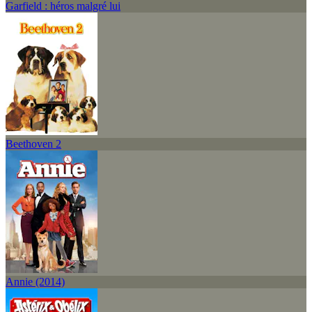
Garfield : héros malgré lui
Beethoven 2
Annie (2014)