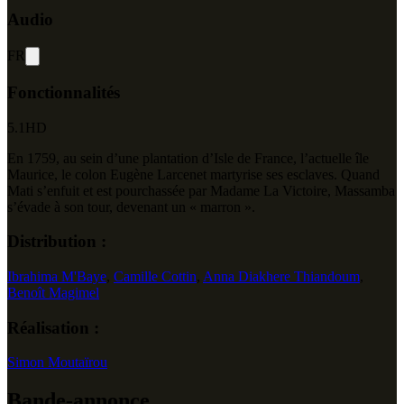
Audio
FR
Fonctionnalités
5.1
HD
En 1759, au sein d’une plantation d’Isle de France, l’actuelle île
Maurice, le colon Eugène Larcenet martyrise ses esclaves. Quand
Mati s’enfuit et est pourchassée par Madame La Victoire, Massamba
s’évade à son tour, devenant un « marron ».
Distribution :
Ibrahima M'Baye
,
Camille Cottin
,
Anna Diakhere Thiandoum
,
Benoît Magimel
Réalisation :
Simon Moutaïrou
Bande-annonce