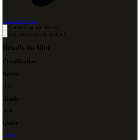
À partir de
2,99 €
Ajouter à ma liste d'envies
Que pensez-vous de ce film ?
Détails du film
Classification
Durée
1
h
37
Année
2024
Genre
Drame