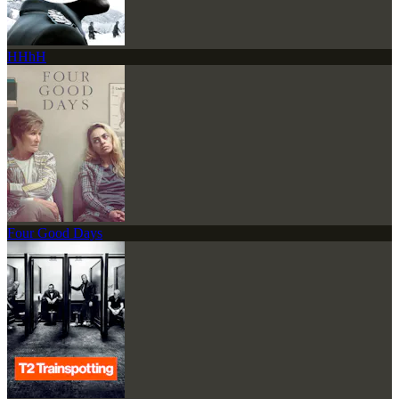
HHhH
Four Good Days