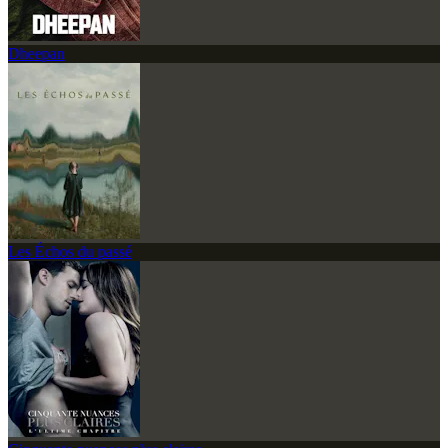
Dheepan
Les Échos du passé