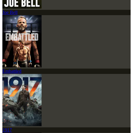
Joe Bell
Embattled
1917