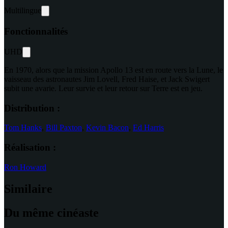
Multilingue
Fonctionnalités
UHD
En 1970, alors que la mission Apollo 13 est en route vers la Lune, le
vaisseau des astronautes Jim Lovell, Fred Haise, et Jack Swigert
subit une avarie. Leur survie et leur retour sur Terre est en jeu.
Distribution :
Tom Hanks
,
Bill Paxton
,
Kevin Bacon
,
Ed Harris
Réalisation :
Ron Howard
Similaire
Du même cinéaste