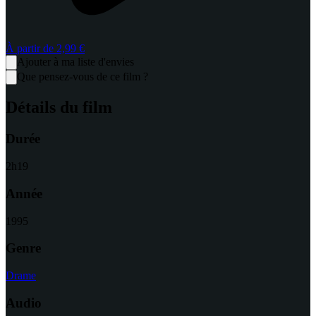
À partir de
2,99 €
Ajouter à ma liste d'envies
Que pensez-vous de ce film ?
Détails du film
Durée
2
h
19
Année
1995
Genre
Drame
Audio