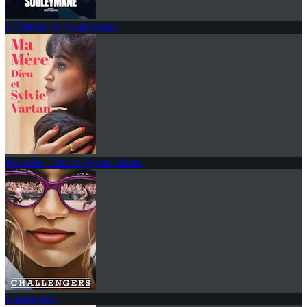
L'Histoire de Souleymane
Ma mère, Dieu et Sylvie Vartan
Challengers