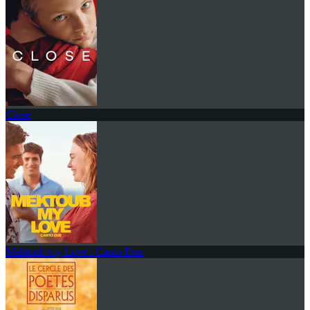
Close
Mektoub my Love : Canto Due