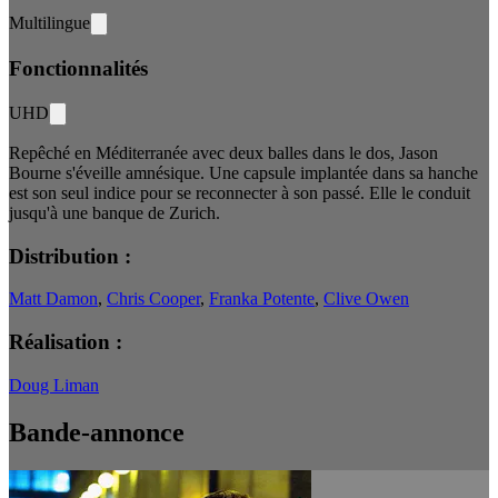
Multilingue
Fonctionnalités
UHD
Repêché en Méditerranée avec deux balles dans le dos, Jason
Bourne s'éveille amnésique. Une capsule implantée dans sa hanche
est son seul indice pour se reconnecter à son passé. Elle le conduit
jusqu'à une banque de Zurich.
Distribution :
Matt Damon
,
Chris Cooper
,
Franka Potente
,
Clive Owen
Réalisation :
Doug Liman
Bande-annonce