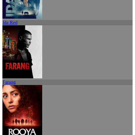
Ida Red
Farang