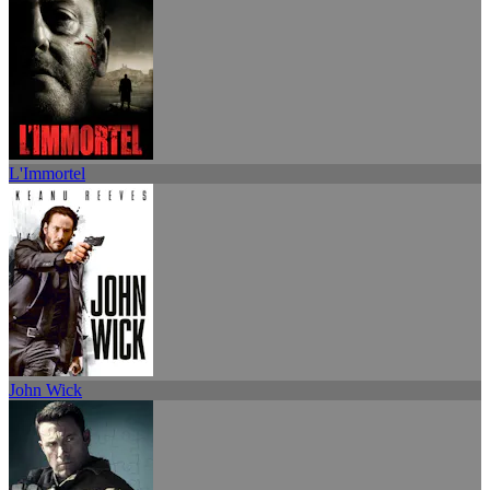
L'Immortel
John Wick