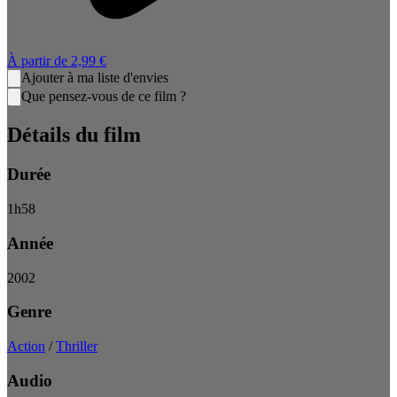
À partir de
2,99 €
Ajouter à ma liste d'envies
Que pensez-vous de ce film ?
Détails du film
Durée
1
h
58
Année
2002
Genre
Action
/
Thriller
Audio