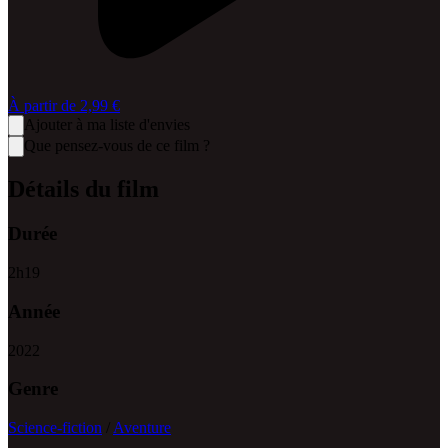
À partir de
2,99 €
Ajouter à ma liste d'envies
Que pensez-vous de ce film ?
Détails du film
Durée
2
h
19
Année
2022
Genre
Science-fiction
/
Aventure