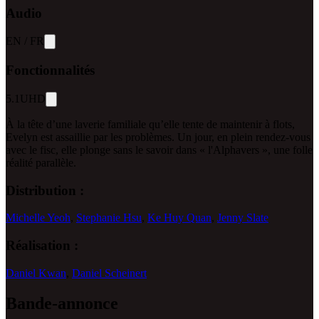
Audio
EN
/
FR
Fonctionnalités
5.1
UHD
À la tête d’une laverie familiale qu’elle tente de maintenir à flots,
Evelyn est assaillie par les problèmes. Un jour, en plein rendez-vous
avec le fisc, elle plonge sans le savoir dans « l'Alphavers », une folle
réalité parallèle.
Distribution :
Michelle Yeoh
,
Stephanie Hsu
,
Ke Huy Quan
,
Jenny Slate
Réalisation :
Daniel Kwan
,
Daniel Scheinert
Bande-annonce