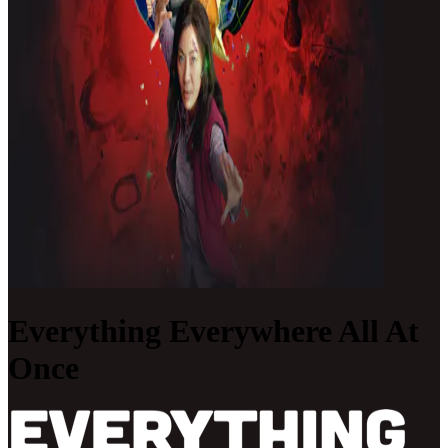
Everything Everywhere All At
Once