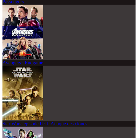
Passengers
Avengers : Endgame
Star Wars, épisode II : L'Attaque des clones