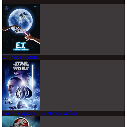
E.T. l'extra-terrestre
Star Wars, épisode I : La Menace fantôme