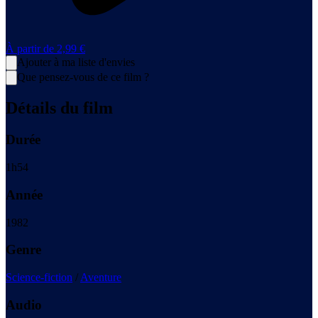
À partir de
2,99 €
Ajouter à ma liste d'envies
Que pensez-vous de ce film ?
Détails du film
Durée
1
h
54
Année
1982
Genre
Science-fiction
/
Aventure
Audio