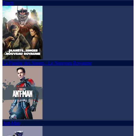
Finch
La Planète des Singes : Le Nouveau Royaume
Ant-Man