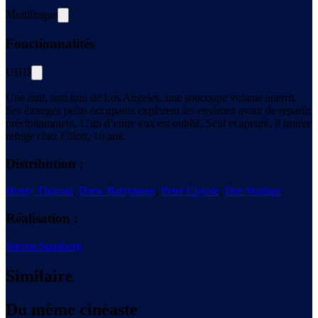
Multilingue
Fonctionnalités
UHD
Une nuit, non loin de Los Angeles, une soucoupe volante atterrit.
Ses étranges petits occupants explorent les environs avant de repartir
précipitamment. L’un d’entre eux est oublié. Seul et apeuré, il trouve
refuge chez Elliott, 10 ans.
Distribution :
Henry Thomas
,
Drew Barrymore
,
Peter Coyote
,
Dee Wallace
Réalisation :
Steven Spielberg
Similaire
Du même cinéaste