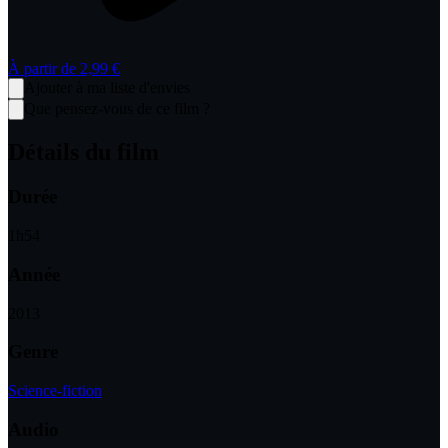
À partir de
2,99 €
Ajouter à ma liste d'envies
Que pensez-vous de ce film ?
Détails du film
Durée
1
h
54
Année
2013
Genre
Science-fiction
Audio