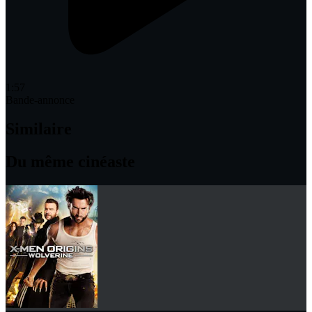
1:57
Bande-annonce
Similaire
Du même cinéaste