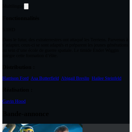
Multilingue
Fonctionnalités
5.1
HD
Dans le futur, des extraterrestres ont attaqué les Terriens. Parvenus à
s’adapter, ceux-ci se sont adaptés et préparent les jeunes générations
au sein d’une école de guerre spatiale. Le timide Ender Wiggin
intègre cette formation d’élite.
Distribution :
Harrison Ford
,
Asa Butterfield
,
Abigail Breslin
,
Hailee Steinfeld
Réalisation :
Gavin Hood
Bande-annonce