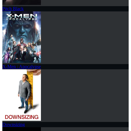
Pitch Black
X-Men : Apocalypse
Downsizing