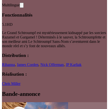
Multilingue
Fonctionnalités
5.1
HD
Le Grand Schtroumpf est mystérieusement kidnappé par les sorciers
Razamel et Gargamel ! Déterminés à le sauver, la Schtroumpfette et
son meilleur ami Le Schtroumpf Sans-Nom s’aventurent dans le
monde réel et s’y font de nouveaux alliés.
Distribution :
Rihanna
,
James Corden
,
Nick Offerman
,
JP Karliak
Réalisation :
Chris Miller
Bande-annonce