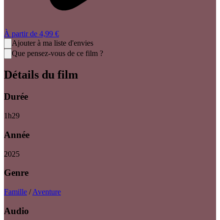
À partir de
4,99 €
Ajouter à ma liste d'envies
Que pensez-vous de ce film ?
Détails du film
Durée
1
h
29
Année
2025
Genre
Famille
/
Aventure
Audio