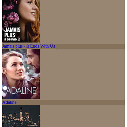
Jamais plus - It Ends With Us
Adaline