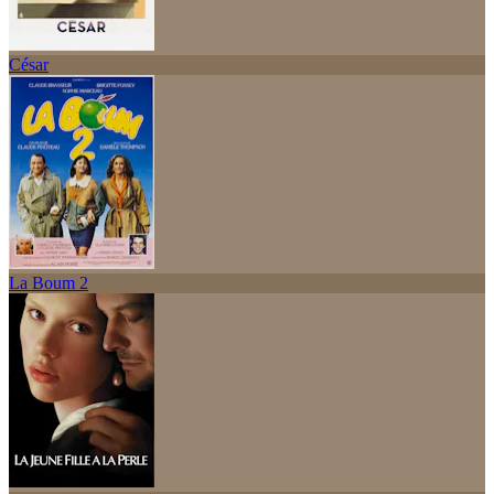
César
La Boum 2