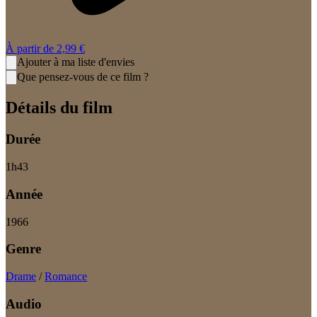
À partir de
2,99 €
Ajouter à ma liste d'envies
Que pensez-vous de ce film ?
Détails du film
Durée
1
h
43
Année
1966
Genre
Drame
/
Romance
Audio