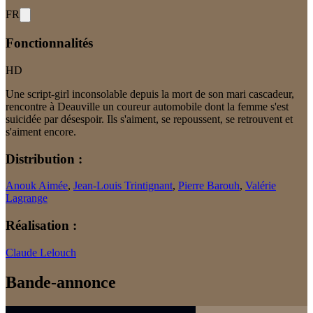
FR
Fonctionnalités
HD
Une script-girl inconsolable depuis la mort de son mari cascadeur,
rencontre à Deauville un coureur automobile dont la femme s'est
suicidée par désespoir. Ils s'aiment, se repoussent, se retrouvent et
s'aiment encore.
Distribution :
Anouk Aimée
,
Jean-Louis Trintignant
,
Pierre Barouh
,
Valérie
Lagrange
Réalisation :
Claude Lelouch
Bande-annonce