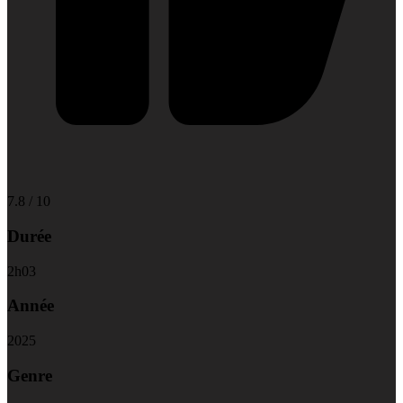
7.8
/
10
Durée
2
h
03
Année
2025
Genre