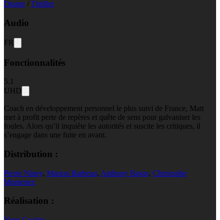
Drame
/
Thriller
Audio
FR
Fonctionnalités
5.1
UHD
Coach en développement personnel le plus suivi de France, Matt
met à profit perte de repères et quête de sens pour galvaniser les
foules. Alors qu’il inquiète les autorités et suscite les critiques, il
s’engage dans une fuite en avant.
Distribution :
Pierre Niney
,
Marion Barbeau
,
Anthony Bajon
,
Christophe
Montenez
Réalisation :
Yann Gozlan