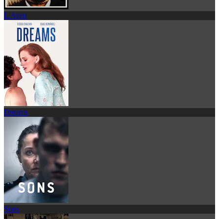
L'Aveu
Dreams
Sons