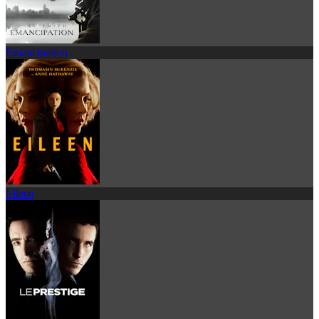
Emancipation
Eileen