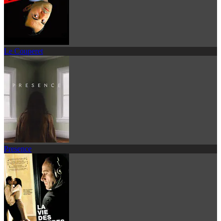
Le Couperet
Presence