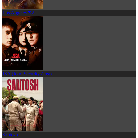
Los Angeles '92
JSA (Joint Security Area)
Santosh