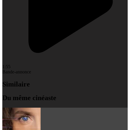
1:55
Bande-annonce
Similaire
Du même cinéaste