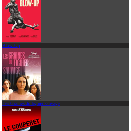
Blow-Up
Les Graines du figuier sauvage