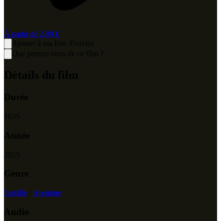
À partir de
2,99 €
Ajouter à ma liste d'envies
Que pensez-vous de ce film ?
Détails du film
Durée
1
h
35
Année
2025
Genre
Famille
/
Aventure
Audio