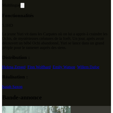
Multilingue
Fonctionnalités
5.1
HD
La jeune Yuri vit dans les Carpates où on lui a appris à craindre les
Ochis, de mystérieuses créatures de la forêt. Un jour, après avoir
découvert un bébé Ochi abandonné, Yuri se lance dans un grand
périple pour le ramener auprès des siens.
Distribution :
Helena Zengel
,
Finn Wolfhard
,
Emily Watson
,
Willem Dafoe
Réalisation :
Isaiah Saxon
Bande-annonce