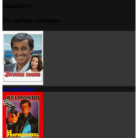
Similaire
Du même cinéaste
Joyeuses Pâques