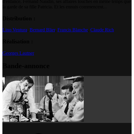
d'enfance, Fernand Naudin, ses affaires louches en même temps que
la garde de sa fille Patricia. Et les ennuis commencent...
Distribution :
Lino Ventura
,
Bernard Blier
,
Francis Blanche
,
Claude Rich
Réalisation :
Georges Lautner
Bande-annonce