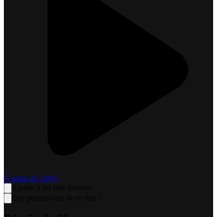
À partir de
2,99 €
Ajouter à ma liste d'envies
Que pensez-vous de ce film ?