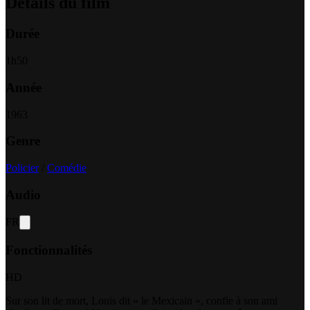
Détails du film
Durée
1
h
50
Année
1963
Genre
Policier
/
Comédie
Audio
FR
Fonctionnalités
HD
Sur son lit de mort, Louis dit « le Mexicain », confie à son ami