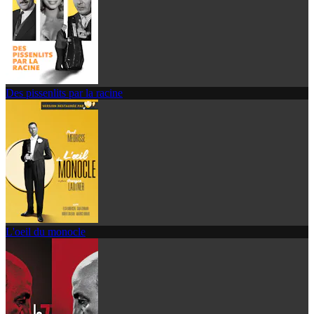
Des pissenlits par la racine
L'oeil du monocle