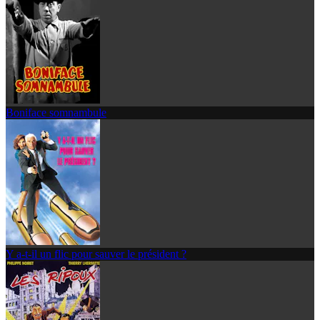
Boniface somnambule
Y a-t-il un flic pour sauver le président ?