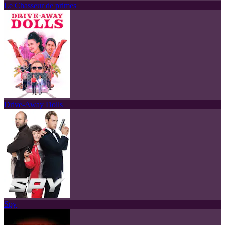
Le Chasseur de primes
Drive-Away Dolls
Spy