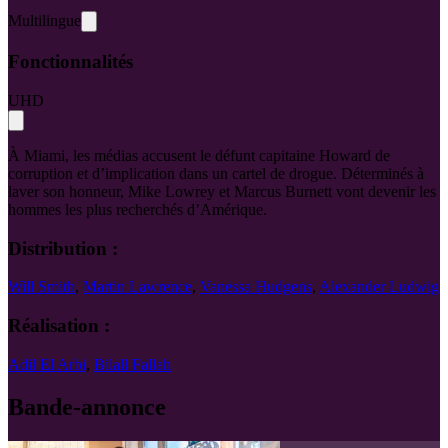
Multilingue
Fonctionnalités
UHD
À Miami, les médias accusent le défunt capitaine Howard de
corruption et d’implication dans un cartel de drogue. Déterminés à
laver son honneur, Mike Lowrey et Marcus Burnett vont devenir les
hommes les plus recherchés d’Amérique.
Distribution :
Will Smith
,
Martin Lawrence
,
Vanessa Hudgens
,
Alexander Ludwig
Réalisation :
Adil El Arbi
,
Bilall Fallah
Bande-annonce