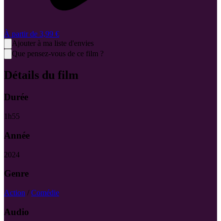
À partir de
3,99 €
Ajouter à ma liste d'envies
Que pensez-vous de ce film ?
Détails du film
Durée
1
h
55
Année
2024
Genre
Action
/
Comédie
Audio