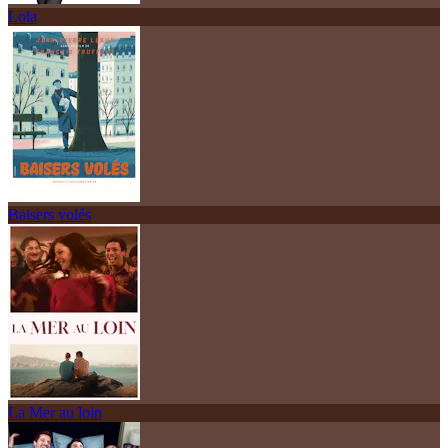
Lola
Baisers volés
La Mer au loin