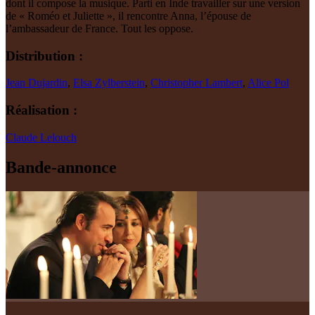
dont il compose la musique. Parti en Inde travailler sur une version
de « Roméo et Juliette », il rencontre Anna, l’épouse de
l’ambassadeur de France. Tout les oppose.
Distribution :
Jean Dujardin
,
Elsa Zylberstein
,
Christopher Lambert
,
Alice Pol
Réalisation :
Claude Lelouch
Bande-annonce