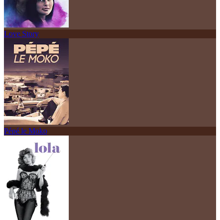
Love Story
Pépé le Moko