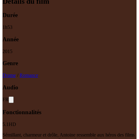
Détails du film
Durée
1
h
53
Année
2015
Genre
Drame
/
Romance
Audio
FR
Fonctionnalités
5.1
HD
Sémillant, charmeur et drôle, Antoine ressemble aux héros des films