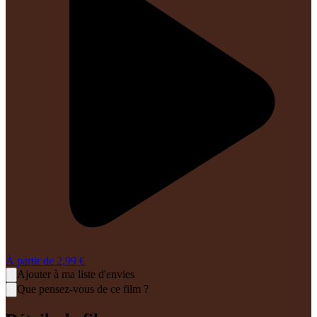
À partir de
2,99 €
Ajouter à ma liste d'envies
Que pensez-vous de ce film ?