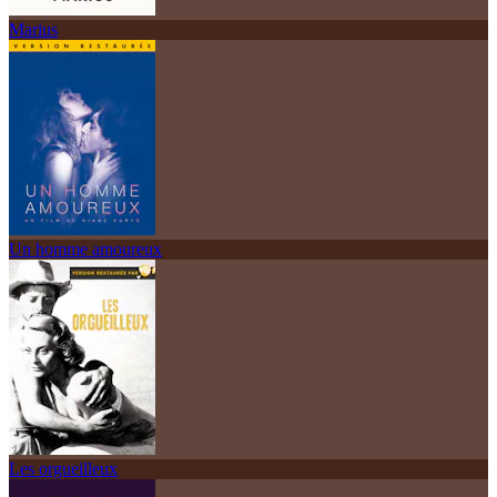
Marius
Un homme amoureux
Les orgueilleux