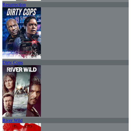
Resurrection
Dirty Cops
River Wild