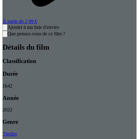
À partir de
2,99 €
Ajouter à ma liste d'envies
Que pensez-vous de ce film ?
Détails du film
Classification
Durée
1
h
42
Année
2022
Genre
Thriller