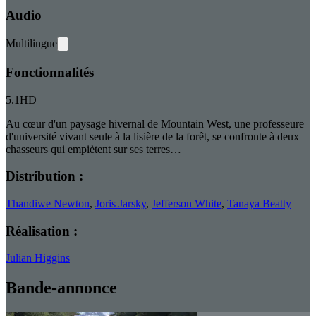
Audio
Multilingue
Fonctionnalités
5.1
HD
Au cœur d'un paysage hivernal de Mountain West, une professeure
d'université vivant seule à la lisière de la forêt, se confronte à deux
chasseurs qui empiètent sur ses terres…
Distribution :
Thandiwe Newton
,
Joris Jarsky
,
Jefferson White
,
Tanaya Beatty
Réalisation :
Julian Higgins
Bande-annonce