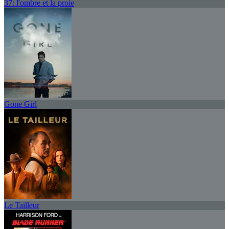
37: l'ombre et la proie
Gone Girl
Le Tailleur