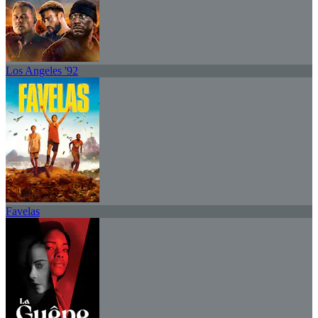
Los Angeles '92
Favelas