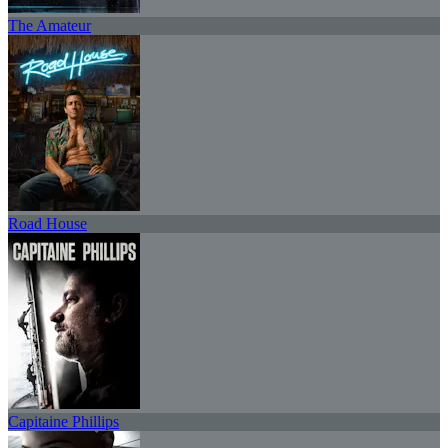
The Amateur
Road House
Capitaine Phillips