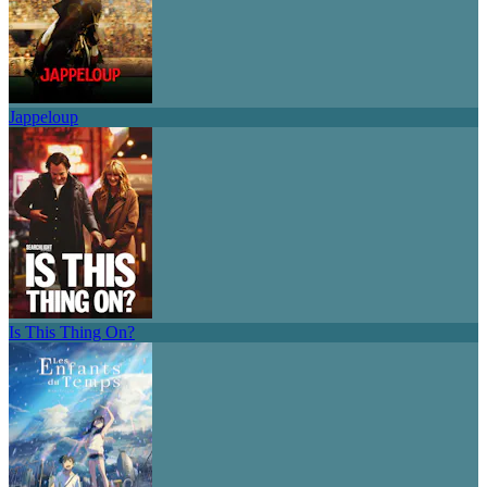
Jappeloup
Is This Thing On?