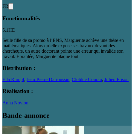
FR
Fonctionnalités
5.1
HD
Seule fille de sa promo à l’ENS, Marguerite achève une thèse en
mathématiques. Alors qu’elle expose ses travaux devant des
chercheurs, un autre doctorant pointe une erreur qui invalide son
travail. Ébranlée, Marguerite plaque tout.
Distribution :
Ella Rumpf
,
Jean-Pierre Darroussin
,
Clotilde Courau
,
Julien Frison
Réalisation :
Anna Novion
Bande-annonce