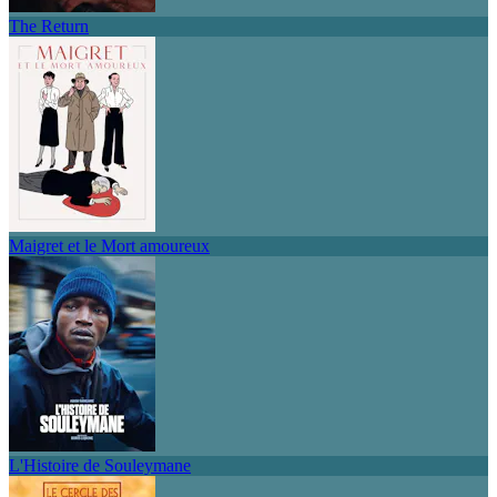
The Return
Maigret et le Mort amoureux
L'Histoire de Souleymane