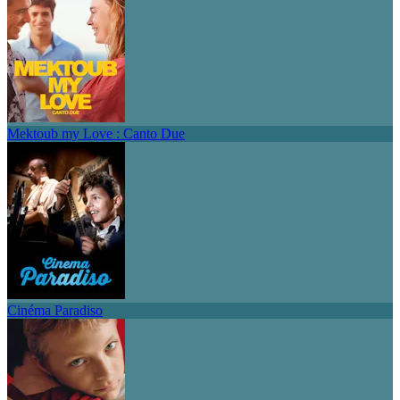
Mektoub my Love : Canto Due
Cinéma Paradiso