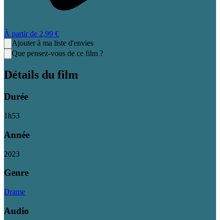
À partir de
2,99 €
Ajouter à ma liste d'envies
Que pensez-vous de ce film ?
Détails du film
Durée
1
h
53
Année
2023
Genre
Drame
Audio