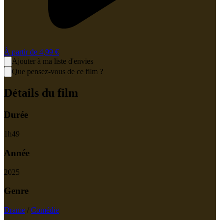
À partir de
4,99 €
Ajouter à ma liste d'envies
Que pensez-vous de ce film ?
Détails du film
Durée
1
h
49
Année
2025
Genre
Drame
/
Comédie