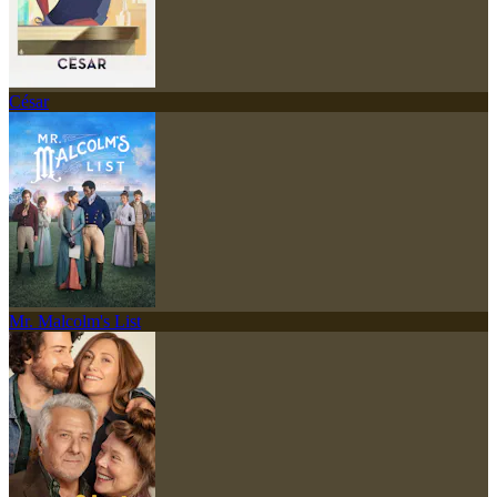
César
Mr. Malcolm's List