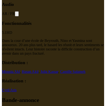
Audio
AR
/
FR
Fonctionnalités
5.1
HD
Dans la cour d’une école de Beyrouth, Nino et Yasmina sont
amoureux. 20 ans plus tard, le hasard les réunit et leurs sentiments se
révèlent intacts. Leur histoire raconte la difficile construction d’un
avenir dans un pays fracturé.
Distribution :
Mounia Akl
,
Hasan Akil
,
Julia Kassar
,
Camille Salameh
Réalisation :
Cyril Aris
Bande-annonce