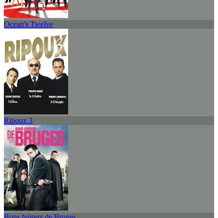
Ocean's Twelve
Ripoux 3
Bons baisers de Bruges