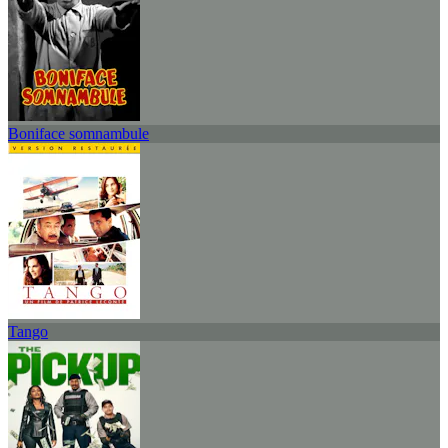
Boniface somnambule
Tango