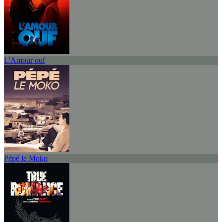
L'Amour ouf
Pépé le Moko