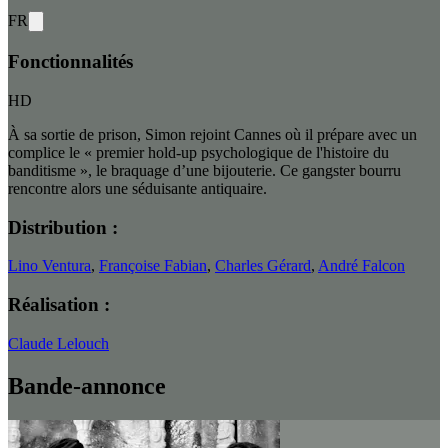
FR
Fonctionnalités
HD
À sa sortie de prison, Simon rejoint Cannes où il prépare avec un
complice le « premier hold-up psychologique de l'histoire du
banditisme », le braquage d’une bijouterie. Ce gangster bourru
rencontre alors une séduisante antiquaire.
Distribution :
Lino Ventura
,
Françoise Fabian
,
Charles Gérard
,
André Falcon
Réalisation :
Claude Lelouch
Bande-annonce