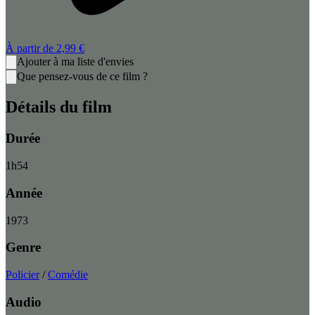
À partir de
2,99 €
Ajouter à ma liste d'envies
Que pensez-vous de ce film ?
Détails du film
Durée
1
h
54
Année
1973
Genre
Policier
/
Comédie
Audio