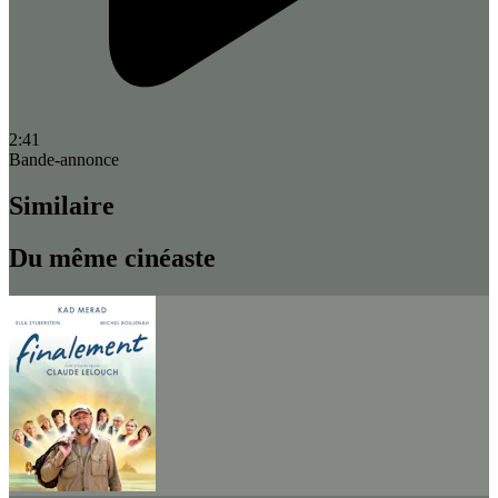
2:41
Bande-annonce
Similaire
Du même cinéaste