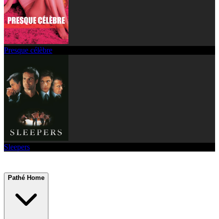
Presque célèbre
Sleepers
Pathé Home