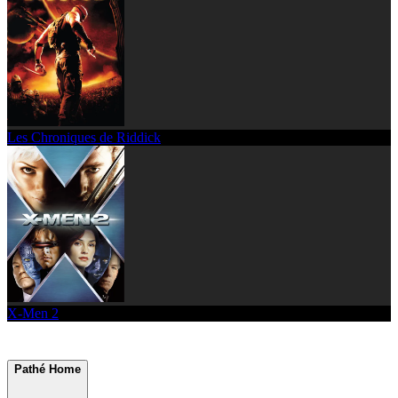
Les Chroniques de Riddick
X-Men 2
Pathé Home