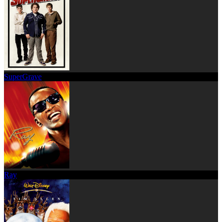
SuperGrave
Ray