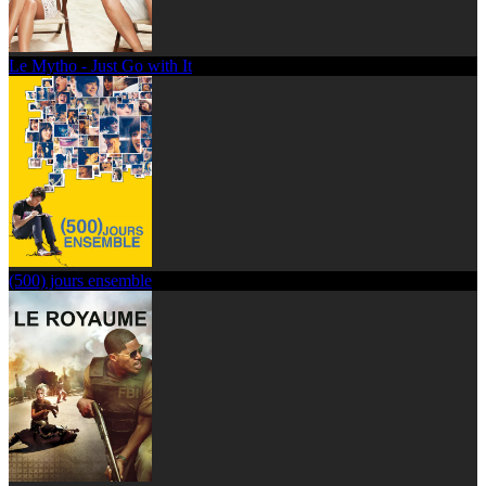
Le Mytho - Just Go with It
(500) jours ensemble