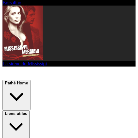
Borsalino
La sirène du Mississipi
Pathé Home
Liens utiles