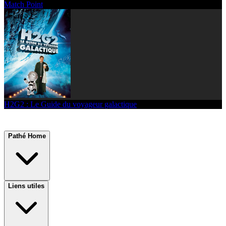
Match Point
H2G2 : Le Guide du voyageur galactique
Pathé Home
Liens utiles