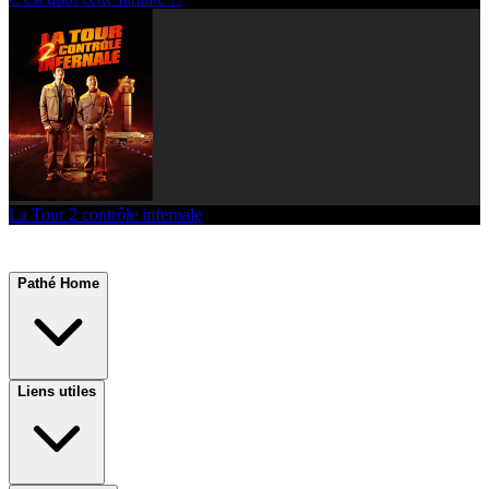
La Tour 2 contrôle infernale
Pathé Home
Liens utiles