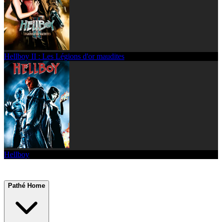
Hellboy II : Les Légions d'or maudites
Hellboy
Pathé Home