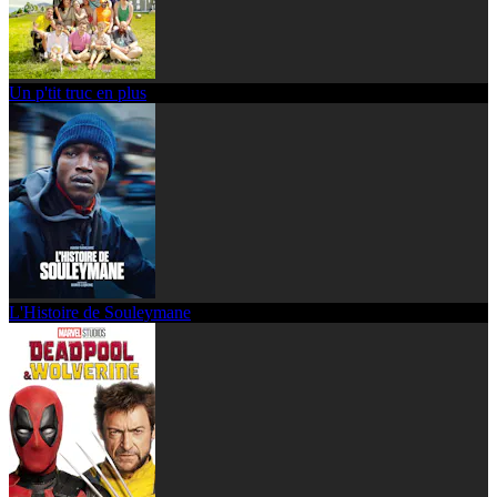
Un p'tit truc en plus
L'Histoire de Souleymane