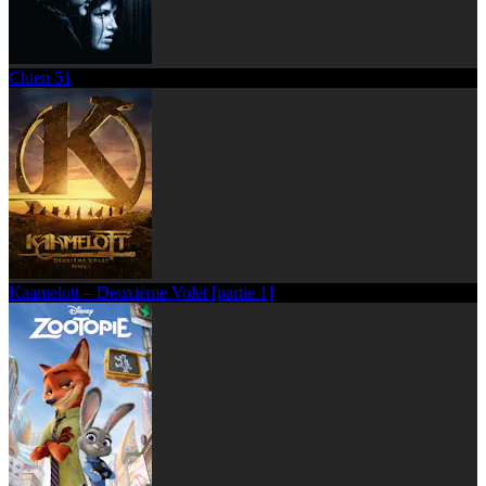
Chien 51
Kaamelott – Deuxième Volet [partie 1]