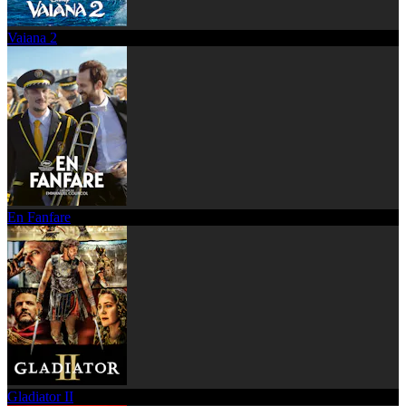
Vaiana 2
En Fanfare
Gladiator II