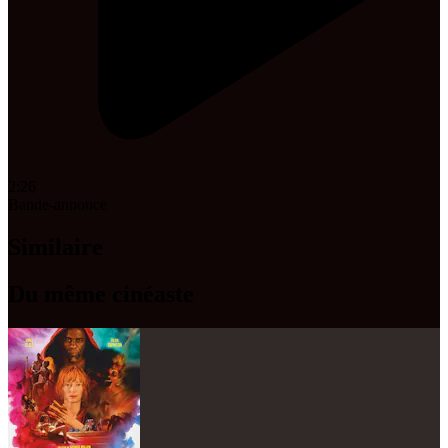
2:26
Bande-annonce
Similaire
Du même cinéaste