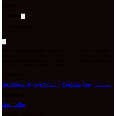
Audio
Multilingue
Fonctionnalités
UHD
Dans un monde post-apocalyptique, la jeune Furiosa est capturée
par une horde de motards que mène le redoutable Dementus. Alors
que ce dernier cherche à étendre sa domination, Furiosa se bat pour
survivre, retrouver les siens et se venger.
Distribution :
Chris Hemsworth
,
Anya Taylor-Joy
,
Tom Burke
,
George Shevtsov
Réalisation :
George Miller
Bande-annonce