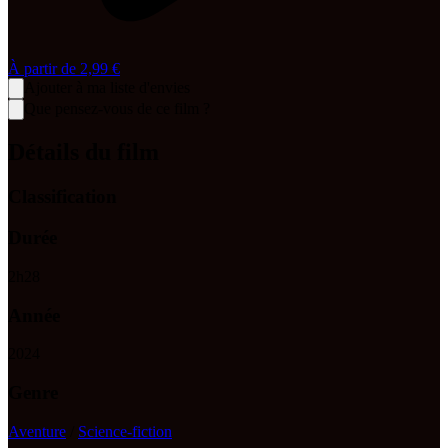
À partir de
2,99 €
Ajouter à ma liste d'envies
Que pensez-vous de ce film ?
Détails du film
Classification
Durée
2
h
28
Année
2024
Genre
Aventure
/
Science-fiction