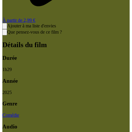
À partir de
2,99 €
Ajouter à ma liste d'envies
Que pensez-vous de ce film ?
Détails du film
Durée
1
h
29
Année
2025
Genre
Comédie
Audio