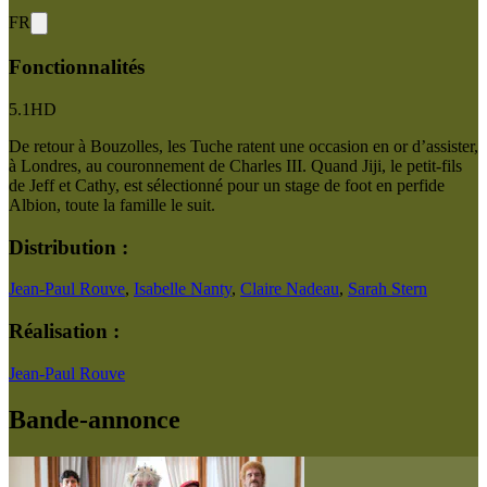
FR
Fonctionnalités
5.1
HD
De retour à Bouzolles, les Tuche ratent une occasion en or d’assister,
à Londres, au couronnement de Charles III. Quand Jiji, le petit-fils
de Jeff et Cathy, est sélectionné pour un stage de foot en perfide
Albion, toute la famille le suit.
Distribution :
Jean-Paul Rouve
,
Isabelle Nanty
,
Claire Nadeau
,
Sarah Stern
Réalisation :
Jean-Paul Rouve
Bande-annonce