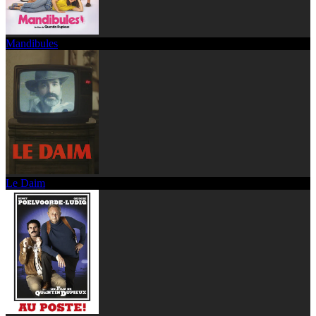
Mandibules
Le Daim