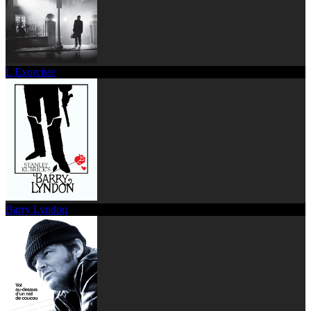
L'Exorciste
Barry Lyndon