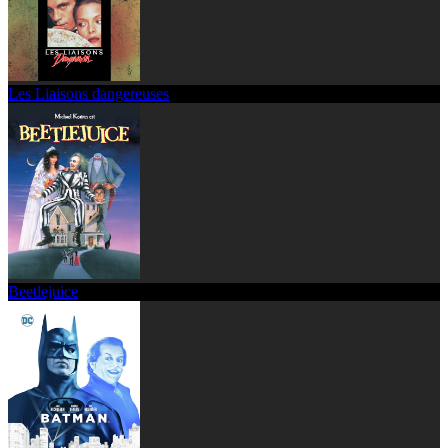
Les Liaisons dangereuses
Beetlejuice