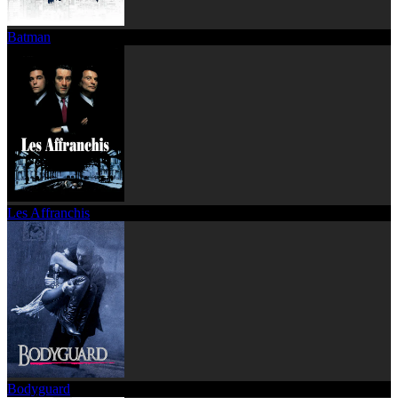
Batman
Les Affranchis
Bodyguard