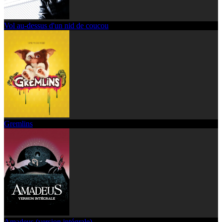
Vol au-dessus d'un nid de coucou
Gremlins
Amadeus (version intégrale)