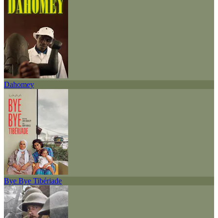
Dahomey
Bye Bye Tibériade