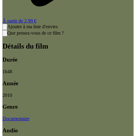
À partir de
2,99 €
Ajouter à ma liste d'envies
Que pensez-vous de ce film ?
Détails du film
Durée
1
h
48
Année
2010
Genre
Documentaire
Audio