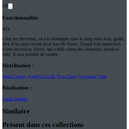
FR
Fonctionnalités
HD
Chez les Servettaz, on a la montagne dans le sang mais Jean, guide,
rêve d’un autre avenir pour son fils Pierre. Quand Jean meurt lors
d’une ascension, Pierre, qui a déjà connu des obstacles, prend sa
suite. Il sera premier de cordée.
Distribution :
Irène Corday
,
André Le Gall
,
Yves Furet
,
Geymond Vital
Réalisation :
Louis Daquin
Similaire
Présent dans ces collections