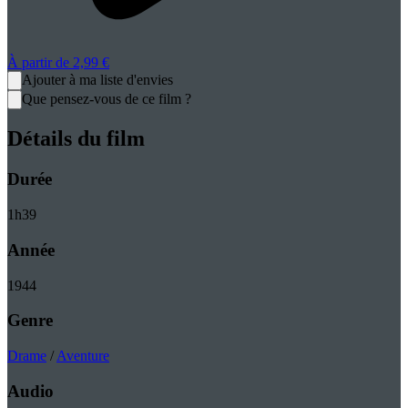
À partir de
2,99 €
Ajouter à ma liste d'envies
Que pensez-vous de ce film ?
Détails du film
Durée
1
h
39
Année
1944
Genre
Drame
/
Aventure
Audio