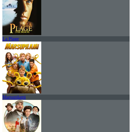
La Plage
Marsupilami