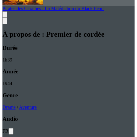
Pirates des Caraïbes : La Malédiction du Black Pearl
À propos de :
Premier de cordée
Durée
1
h
39
Année
1944
Genre
Drame
/
Aventure
Audio
FR