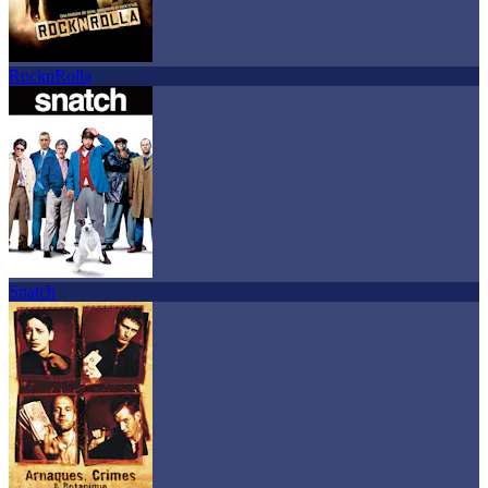
RocknRolla
Snatch