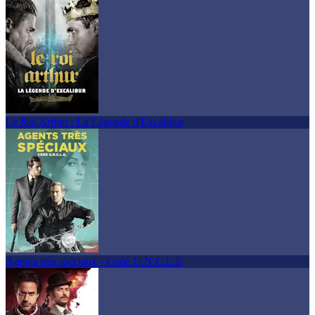
Le Roi Arthur : La Légende d'Excalibur
Agents très spéciaux - Code U.N.C.L.E