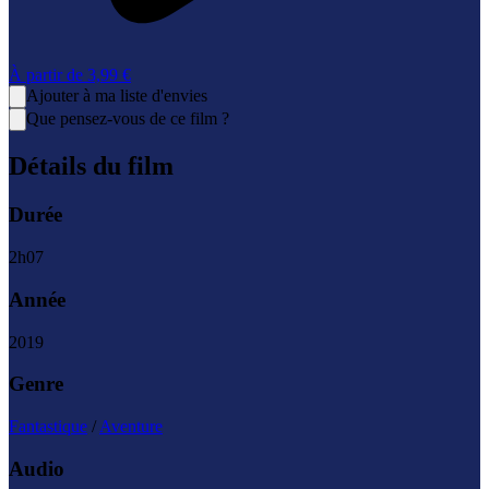
À partir de
3,99 €
Ajouter à ma liste d'envies
Que pensez-vous de ce film ?
Détails du film
Durée
2
h
07
Année
2019
Genre
Fantastique
/
Aventure
Audio