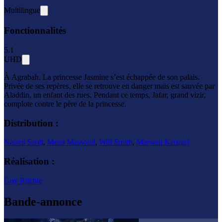
Multilingue
Fonctionnalités
5.1
UHD
À Agrabah. La princesse Jasmine s’est échappée de son palais.
Privée de ses repères, elle se retrouve en danger mais est sauvée par
Aladdin, un enfant des rues. Pendant ce temps, Jafar, grand vizir,
complote contre le père de la princesse.
Distribution :
Naomi Scott
,
Mena Massoud
,
Will Smith
,
Marwan Kenzari
Réalisation :
Guy Ritchie
Bande-annonce