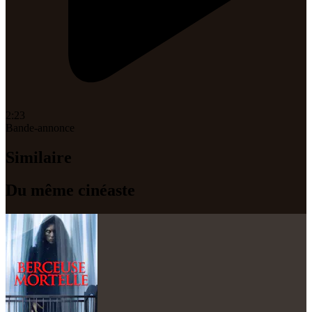
2:23
Bande-annonce
Similaire
Du même cinéaste