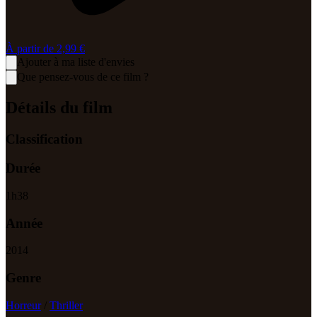
À partir de
2,99 €
Ajouter à ma liste d'envies
Que pensez-vous de ce film ?
Détails du film
Classification
Durée
1
h
38
Année
2014
Genre
Horreur
/
Thriller