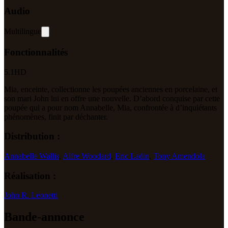
Audio
Multilingue
Fonctionnalités
5.1
HD
Mia, enceinte, collectionne les poupées anciennes en porcelaine, et
son mari John lui en offre une nouvelle. D’abord conquise par cette
poupée qui a pour nom Annabelle, Mia, confrontée à d’inquiétants
phénomènes, finit par déchanter.
Distribution :
Annabelle Wallis
,
Alfre Woodard
,
Eric Ladin
,
Tony Amendola
Réalisation :
John R. Leonetti
Bande-annonce