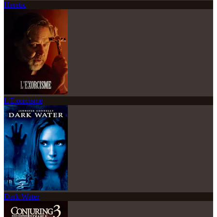
Heretic
L'Exorcisme
Dark Water